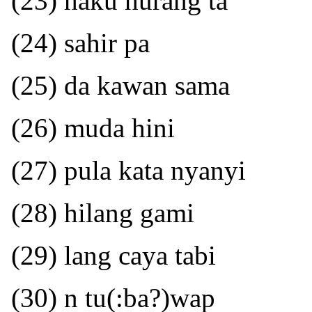
(23) haku hurang ta
(24) sahir pa
(25) da kawan sama
(26) muda hini
(27) pula kata nyanyi
(28) hilang gami
(29) lang caya tabi
(30) n tu(:ba?)wap