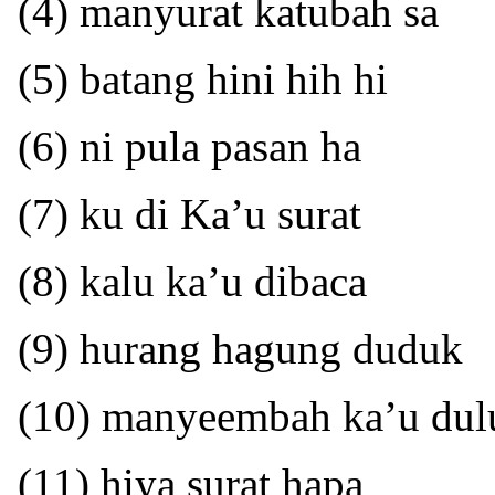
(4) manyurat katubah sa
(5) batang hini hih hi
(6) ni pula pasan ha
(7) ku di Ka’u surat
(8) kalu ka’u dibaca
(9) hurang hagung duduk
(10) manyeembah ka’u dul
(11) hiya surat hapa