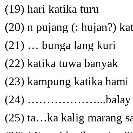
(19) hari katika turu
(20) n pujang (: hujan?) ka
(21) … bunga lang kuri
(22) katika tuwa banyak
(23) kampung katika hami
(24) ………………...balay
(25) ta…ka kalig marang s