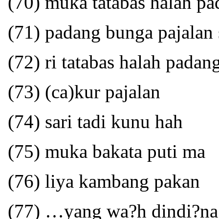
(70) muka tatabas halah p
(71) padang bunga pajalan 
(72) ri tatabas halah padan
(73) (ca)kur pajalan
(74) sari tadi kunu hah
(75) muka bakata puti ma
(76) liya kambang pakan
(77) …yang wa?h dindi?na