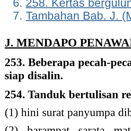
258. Kertas bergulu
Tambahan Bab. J. 
J. MENDAPO PENAWA
253. Beberapa pecah-peca
siap disalin.
254. Tanduk bertulisan r
(1) hini surat panyumpa dib
(2) barampat sarata ma