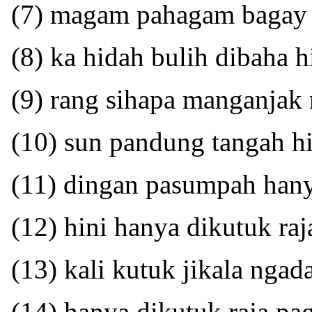
(7) magam pahagam bagay j
(8) ka hidah bulih dibaha h
(9) rang sihapa manganjak
(10) sun pandung tangah hi
(11) dingan pasumpah han
(12) hini hanya dikutuk raja
(13) kali kutuk jikala nga
(14) hanya dikutuk raja pa