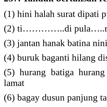
(1) hini halah surat dipati 
(2) ti…………..di pula…..m
(3) jantan hanak batina nin
(4) buruk baganti hilang 
(5) hurang batiga huran
lamat
(6) bagay dusun panjung t