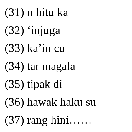
(31) n hitu ka
(32) ‘injuga
(33) ka’in cu
(34) tar magala
(35) tipak di
(36) hawak haku su
(37) rang hini……