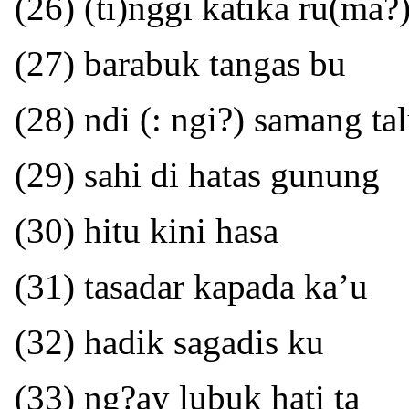
(26) (ti)nggi katika ru(ma?
(27) barabuk tangas bu
(28) ndi (: ngi?) samang tal
(29) sahi di hatas gunung
(30) hitu kini hasa
(31) tasadar kapada ka’u
(32) hadik sagadis ku
(33) ng?ay lubuk hati ta