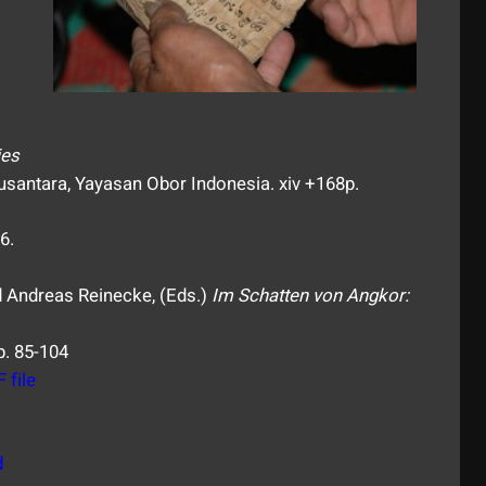
ies
santara, Yayasan Obor Indonesia. xiv +168p.
6.
nd Andreas Reinecke, (Eds.)
Im Schatten von Angkor:
p. 85-104
 file
d