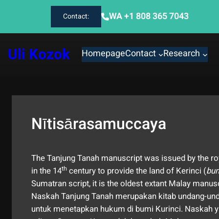
Skip
WA +1 808 365 7043
Contact:
to
content
Uli Kozok
Homepage
Contact
Research
Nītisārasamuccaya
The Tanjung Tanah manuscript was issued by the ro
th
in the 14
century to provide the land of Kerinci (
bum
Sumatran script, it is the oldest extant Malay manusc
Naskah Tanjung Tanah merupakan kitab undang-unda
untuk menetapkan hukum di bumi Kurinci. Naskah y