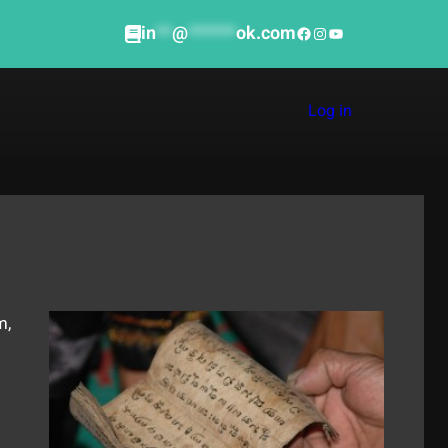
in
**
@
******
ok.com
Facebook
Instagram
YouTube
Log in
m,