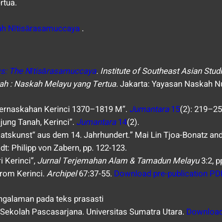
rtua.
ah Nītisārasamuccaya
.
ws: The Nītisārasamuccaya
. Institute of Southeast Asian Stud
h : Naskah Melayu yang Tertua.
Jakarta: Yayasan Naskah Nu
 Pernaskahan Kerinci 1370–1819 M”.
Jumantara
15
(2): 219–25
jung Tanah, Kerinci”.
Jumantara
14
(2).
taatskunst“ aus dem 14. Jahrhundert.” Mai Lin Tjoa-Bonatz a
dt: Philipp von Zabern, pp. 122-123.
 Kerinci”,
Jurnal Terjemahan Alam & Tamadun Melayu
3:2, p
from Kerinci.
Archipel
67:37-55.
Download pre-publication PDF
ngalaman pada teks prasasti
Sekolah Pascasarjana. Universitas Sumatra Utara.
Downloa