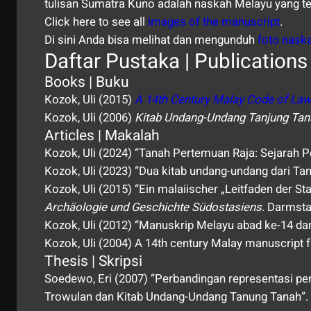
tulisan Sumatra Kuno adalah naskah Melayu yang te
Click here to see all
images of the manuscript
.
Di sini Anda bisa melihat dan mengunduh
foto nask
Daftar Pustaka | Publications
Books | Buku
Kozok, Uli (2015)
A 14th Century Malay Code of La
Kozok, Uli (2006)
Kitab Undang-Undang Tanjung Tana
Articles | Makalah
Kozok, Uli (2024) “Tanah Pertemuan Raja: Sejarah
Kozok, Uli (2023) “Dua kitab undang-undang dari Tan
Kozok, Uli (2015) “Ein malaiischer „Leitfaden der S
Archäologie und Geschichte Südostasiens
. Darmsta
Kozok, Uli (2012) “Manuskrip Melayu abad ke-14 dari
Kozok, Uli (2004) A 14th century Malay manuscript 
Thesis | Skripsi
Soedewo, Eri (2007) “Perbandingan representasi pe
Trowulan dan Kitab Undang-Undang Tanung Tanah”. 