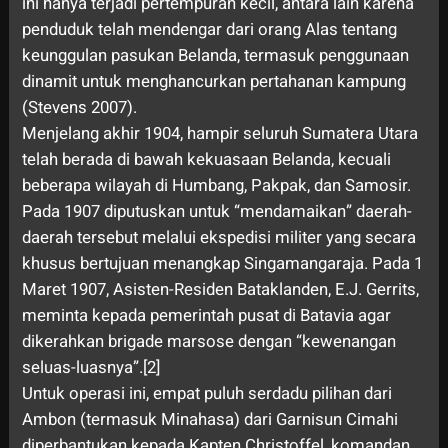
ini hanya terjadi pertempuran kecil, antara lain karena
penduduk telah mendengar dari orang Alas tentang
keunggulan pasukan Belanda, termasuk penggunaan
dinamit untuk menghancurkan pertahanan kampung
(Stevens 2007).
Menjelang akhir 1904, hampir seluruh Sumatera Utara
telah berada di bawah kekuasaan Belanda, kecuali
beberapa wilayah di Humbang, Pakpak, dan Samosir.
Pada 1907 diputuskan untuk “mendamaikan” daerah-
daerah tersebut melalui ekspedisi militer yang secara
khusus bertujuan menangkap Singamangaraja. Pada 1
Maret 1907, Asisten-Residen Bataklanden, E.J. Gerrits,
meminta kepada pemerintah pusat di Batavia agar
dikerahkan brigade marsose dengan “kewenangan
seluas-luasnya”.[2]
Untuk operasi ini, empat puluh serdadu pilihan dari
Ambon (termasuk Minahasa) dari Garnisun Cimahi
diperbantukan kepada Kapten Christoffel, komandan