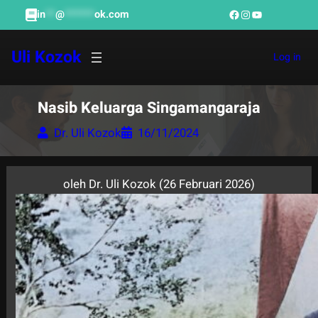
Skip
Facebook
Instagram
YouTube
in
**
@
******
ok.com
to
content
Uli Kozok
Log in
Nasib Keluarga Singamangaraja
Dr. Uli Kozok
16/11/2024
oleh Dr. Uli Kozok (26 Februari 2026)