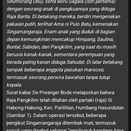
Situmorang (ibu), serta Boru Sagala (istri pertama)
dengan seorang anak di pangkuannya yang diduga
Raja Barita. Di belakang mereka, berdiri mengenakan
pakaian putih, terlihat Ama ni Pulo Batu, kemenakan
Singamangaraja. Enam anak yang duduk di bagian
depan kemungkinan mencakup Himpang, Saulina,
Buntal, Sabidan, dan Pangkilim, yang saat itu masih
berusia kanak-kanak, sementara perempuan yang
berada paling kanan diduga Sahudat. Di latar belakang
tampak beberapa anggota pasukan marsose,
termasuk seorang perwira bawahan tanpa tutup
kepala.
Surat kabar De Preanger Bode melaporkan bahwa
Raja Pangkilim telah ditahan oleh partaki (raja) Si
Habong-Habong, Kec. Parlilitan, Humbang Hasundutan
(Gambar 1). Dalam operasi tersebut, beberapa
pengikut Singamangaraja ditembak mati, termasuk
sosok yang disebut sebagai “pembunuh kondang Ama